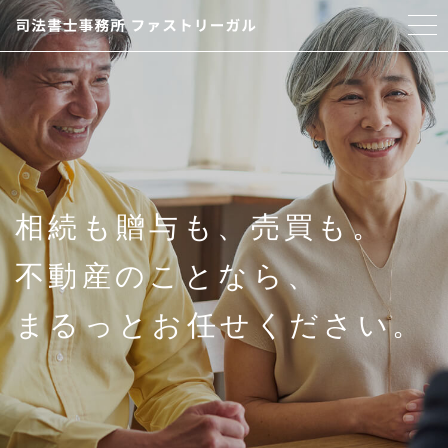
ホーム
事務所概要
サービス紹介
相続も贈与も、売買も。
アクセス
不動産のことなら、
お問い合わせ
まるっとお任せください。
CONTACT
初回相談は、無料です。
メールでの受付