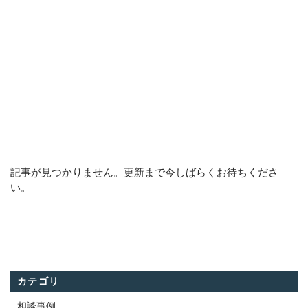
ホーム
事務所概要
サービス紹介
アクセス
記事が見つかりません。更新まで今しばらくお待ちくださ
い。
お問い合わせ
CONTACT
初回相談は、無料です。
カテゴリ
メールでの受付
相談事例